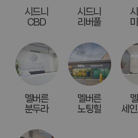
시드니
시드니
시
CBD
리버풀
미
멜버른
멜버른
멜
분두라
노팅힐
세인