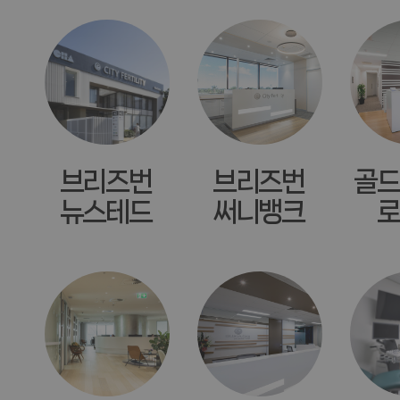
브리즈번
브리즈번
골드
뉴스테드
써니뱅크
로