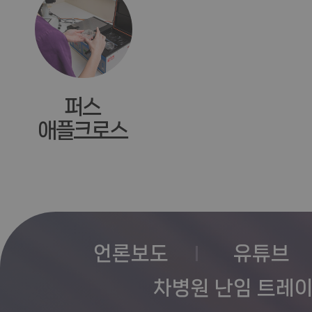
퍼스
애플크로스
언론보도
유튜브
차병원 난임 트레